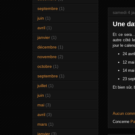
septembre
(1)
samedi 4 ja
juin
(1)
Une dat
avril
(1)
Et ce sera..
janvier
(1)
autre côté l
jour le cale
décembre
(1)
24 avri
novembre
(2)
12 mai
octobre
(1)
14 mai
septembre
(1)
23 sep
juillet
(1)
Et bien sûr, 
juin
(1)
mai
(3)
Aucun comm
avril
(3)
Concerne
Pa
mars
(1)
janvier
(3)