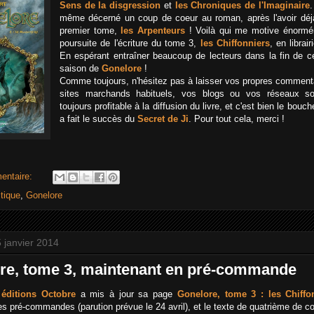
Sens de la disgression
et
les Chroniques de l'Imaginaire
.
même décerné un coup de coeur au roman, après l'avoir déjà
premier tome,
les Arpenteurs
! Voilà qui me motive énormé
poursuite de l'écriture du tome 3,
les Chiffonniers
, en librair
En espérant entraîner beaucoup de lecteurs dans la fin de c
saison de
Gonelore
!
Comme toujours, n'hésitez pas à laisser vos propres comment
sites marchands habituels, vos blogs ou vos réseaux so
toujours profitable à la diffusion du livre, et c'est bien le bouche
a fait le succès du
Secret de Ji
. Pour tout cela, merci !
entaire:
itique
,
Gonelore
 janvier 2014
re, tome 3, maintenant en pré-commande
s
éditions Octobre
a mis à jour sa page
Gonelore, tome 3 : les Chiffo
des pré-commandes (parution prévue le 24 avril), et le texte de quatrième de co