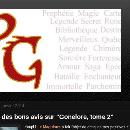
 janvier 2014
 des bons avis sur "Gonelore, tome 2"
Youpi !
Le Maguistre
a fait l'objet de critiques très positives s