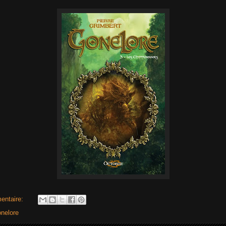
entaire:
nelore