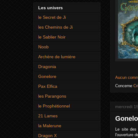
Les univers
le Secret de Ji
les Chemins de Ji
le Sablier Noir
Noob
Archère de lumière
Dragonia
Gonelore
Aucun comm
Concerne
Cr
Pax Elfica
les Parangons
le Prophétionnel
mercredi 15
21 Lames
Gonelo
la Malerune
Le site de
l'ouverture 
Dragon X