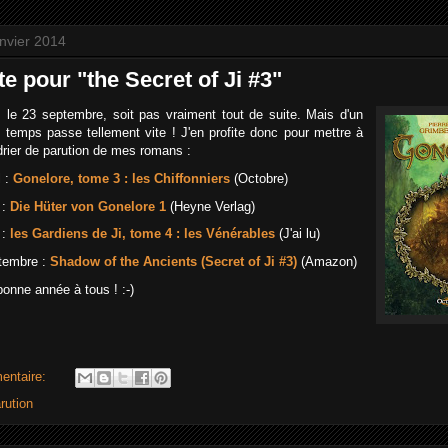
nvier 2014
e pour "the Secret of Ji #3"
. le 23 septembre, soit pas vraiment tout de suite. Mais d'un
e temps passe tellement vite ! J'en profite donc pour mettre à
ndrier de parution de mes romans :
l :
Gonelore, tome 3 : les Chiffonniers
(Octobre)
 :
Die Hüter von Gonelore 1
(Heyne Verlag)
 :
les Gardiens de Ji, tome 4 : les Vénérables
(J'ai lu)
tembre :
Shadow of the Ancients (Secret of Ji #3)
(Amazon)
bonne année à tous ! :-)
entaire:
rution